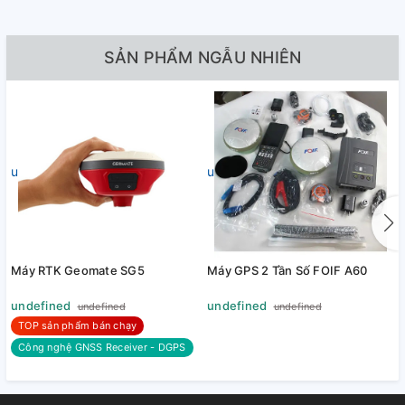
SẢN PHẨM NGẪU NHIÊN
undefined
undefined
Máy RTK Geomate SG5
Máy GPS 2 Tần Số FOIF A60
undefined
undefined
undefined
undefined
TOP sản phẩm bán chạy
Công nghệ GNSS Receiver - DGPS