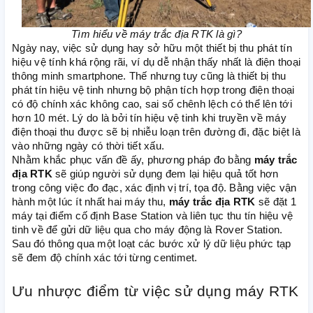
Tìm hiểu về máy trắc địa RTK là gì?
Ngày nay, việc sử dụng hay sở hữu một thiết bị thu phát tín
hiệu vệ tính khá rộng rãi, ví dụ dễ nhận thấy nhất là điện thoại
thông minh smartphone. Thế nhưng tuy cũng là thiết bị thu
phát tín hiệu vệ tinh nhưng bộ phận tích hợp trong điện thoại
có độ chính xác không cao, sai số chênh lệch có thể lên tới
hơn 10 mét. Lý do là bởi tín hiệu vệ tinh khi truyền về máy
điện thoại thu được sẽ bị nhiễu loạn trên đường đi, đặc biệt là
vào những ngày có thời tiết xấu.
Nhằm khắc phục vấn đề ấy, phương pháp đo bằng
máy trắc
địa RTK
sẽ giúp người sử dụng đem lại hiệu quả tốt hơn
trong công việc đo đạc, xác định vị trí, tọa độ. Bằng việc vận
hành một lúc ít nhất hai máy thu,
máy trắc địa RTK
sẽ đặt 1
máy tại điểm cố định Base Station và liên tục thu tín hiệu vệ
tinh về để gửi dữ liệu qua cho máy động là Rover Station.
Sau đó thông qua một loạt các bước xử lý dữ liệu phức tạp
sẽ đem độ chính xác tới từng centimet.
Ưu nhược điểm từ việc sử dụng máy RTK