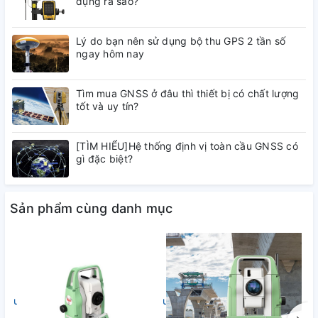
dụng ra sao?
Độ Chính Xác Đo
±1 mm + 1 ppm
Lý do bạn nên sử dụng bộ thu GPS 2 tần số
Khoảng Cách
ngay hôm nay
Độ Chính Xác Đo Góc
±1 giây (phân tích góc)
Tìm mua GNSS ở đâu thì thiết bị có chất lượng
tốt và uy tín?
Lên đến 6 km (trong điều
Tầm Quan Sát
kiện lý tưởng)
[TÌM HIỂU]Hệ thống định vị toàn cầu GNSS có
gì đặc biệt?
Độ Chính Xác GPS
±2 cm (với hệ thống GPS)
Sản phẩm cùng danh mục
Độ Chính Xác Tọa Độ
±3 mm (với hệ thống GPS)
Bộ Nhớ
16 GB (bộ nhớ trong)
Pin
12 giờ hoạt động liên tục
undefined
undefined