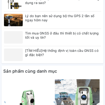
dụng ra sao?
Phạm Vi Góc
360° (khả năng quay toàn vòng)
Lý do bạn nên sử dụng bộ thu GPS 2 tần số
Đo tự động, đo thủ công, đo với
ngay hôm nay
Chế Độ Đo
GPS tích hợp
Tìm mua GNSS ở đâu thì thiết bị có chất lượng
tốt và uy tín?
Màn Hình
Màn hình cảm ứng màu 3.5 inch
Bộ nhớ trong 8GB, hỗ trợ thẻ nhớ
[TÌM HIỂU]Hệ thống định vị toàn cầu GNSS có
Bộ Nhớ
gì đặc biệt?
ngoài
Pin lithium-ion, thời gian hoạt
Sản phẩm cùng danh mục
Nguồn Điện
động liên tục lên đến 20 giờ
Cân Nặng
5.4 kg
Chống Nước và
undefined
IP54 (chống bụi và nước)
undefined
Bụi