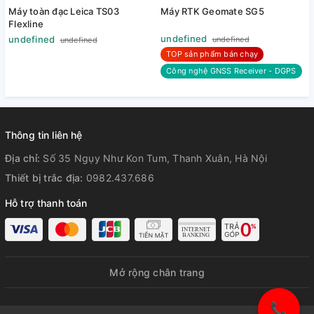
Máy toàn đạc Leica TS03
Máy RTK Geomate SG5
Flexline
undefined
undefined
undefined
undefined
TOP sản phẩm bán chạy
Công nghệ GNSS Receiver - DGPS
Thông tin liên hệ
Địa chỉ:
Số 35 Ngụy Như Kon Tum, Thanh Xuân, Hà Nội
Thiết bị trắc địa:
0982.437.686
Hỗ trợ thanh toán
Mở rộng chân trang
📞